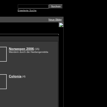
Erweiterte Suche
Neue Bilder
Norwegen 2006
(15)
Wandern durch die Hardangervidda
Colonia
(4)