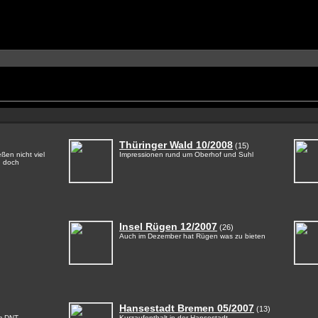
Thüringer Wald 10/2008
(15)
eßen nicht viel
Impressionen rund um Oberhof und Suhl
nd doch
Insel Rügen 12/2007
(26)
Auch im Dezember hat Rügen was zu bieten
Hansestadt Bremen 05/2007
(13)
em DNT
Kurzaufenthalt in der Hansestadt