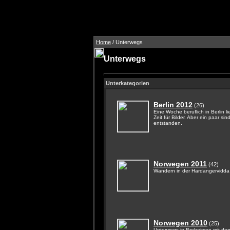
Home
/ Unterwegs
Unterwegs
Unterkategorien
Berlin 2012
(26)
Eine Woche beruflich in Berlin li
Zeit für Bilder. Aber ein paar si
entstanden.
Norwegen 2011
(42)
Wandern in der Hardangervidda
Norwegen 2010
(25)
Unterwegs in Breheimen mit d