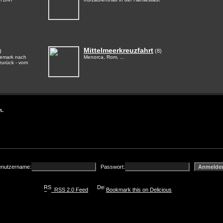
Mittelmeerkreuzfahrt
)
(8)
emark nach
Menorca, Rom, ...
urück - vom
n.
nutzername:
Passwort:
RSS 2.0 Feed
Bookmark this on Delicious