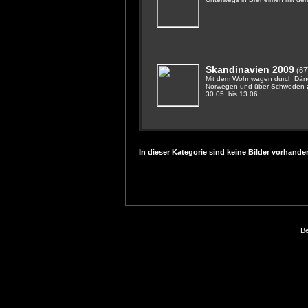
Skandinavien 2009
(67
Mit dem Wohnwagen durch Dän
Norwegen und über Schweden z
30.05. bis 13.06.
In dieser Kategorie sind keine Bilder vorhande
Be