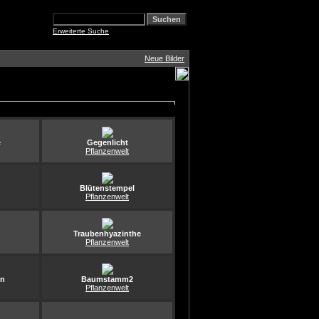
Erweiterte Suche
Neue Bilder
e
Gegenlicht
Pflanzenwelt
Blütenstempel
Pflanzenwelt
Traubenhyazinthe
Pflanzenwelt
en
Baumstamm2
Pflanzenwelt