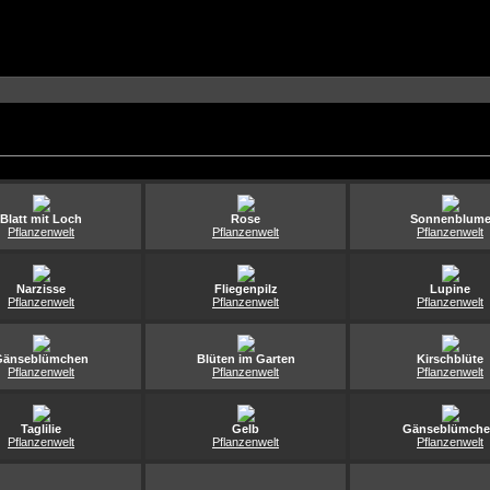
Blatt mit Loch
Rose
Sonnenblum
Pflanzenwelt
Pflanzenwelt
Pflanzenwelt
Narzisse
Fliegenpilz
Lupine
Pflanzenwelt
Pflanzenwelt
Pflanzenwelt
Gänseblümchen
Blüten im Garten
Kirschblüte
Pflanzenwelt
Pflanzenwelt
Pflanzenwelt
Taglilie
Gelb
Gänseblümch
Pflanzenwelt
Pflanzenwelt
Pflanzenwelt