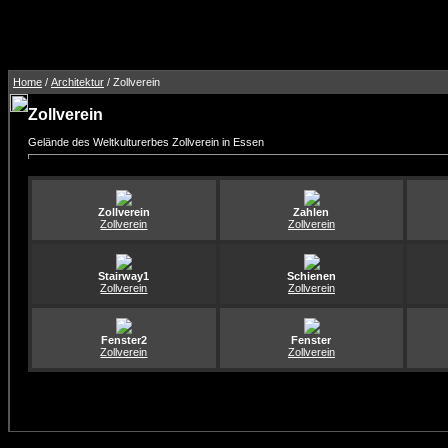
Home
/
Architektur
/ Zollverein
Zollverein
Gelände des Weltkulturerbes Zollverein in Essen
Zollverein
Zahlen
Zollverein
Zollverein
Stairway1
Schienen
Zollverein
Zollverein
Fenster2
Fenster
Zollverein
Zollverein