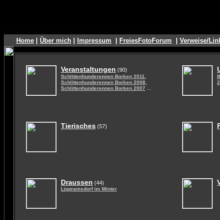
Home
|
Über mich
|
Impressum
|
FreiesFotoForum
|
Verweise/Lin
Veranstaltungen
(90)
,
Schlittenhunderennen Borken 2011
B
,
Schlittenhunderennen Borken 2008
2
...
Schlittenhunderennen Borken 2007
Tierisches
(57)
Draussen
(44)
Lippramsdorf im Winter