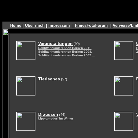
Home
|
Über mich
|
Impressum
|
FreiesFotoForum
|
Verweise/Lin
Veranstaltungen
(90)
,
Schlittenhunderennen Borken 2011
B
,
Schlittenhunderennen Borken 2008
2
...
Schlittenhunderennen Borken 2007
Tierisches
(57)
Draussen
(44)
Lippramsdorf im Winter