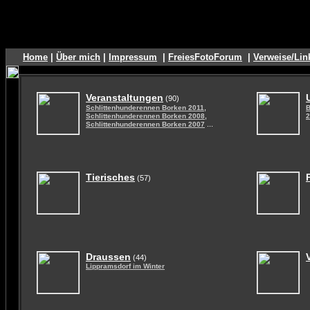
Home
|
Über mich
|
Impressum
|
FreiesFotoForum
|
Verweise/Lin
Veranstaltungen
(90)
,
Schlittenhunderennen Borken 2011
B
,
Schlittenhunderennen Borken 2008
2
...
Schlittenhunderennen Borken 2007
Tierisches
(57)
Draussen
(44)
Lippramsdorf im Winter